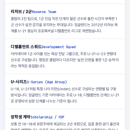
리저브 / 2군
Reserve Team
클럽의 2진 팀으로, 1군 진입 직전 단계의 젊은 선수와 출전 시간이 부족한 1
군 선수가 실전 감각을 유지하는 무대입니다. 잉글랜드는 2012년 리저브 체
계를 U-21 중심의 프로페셔널 디벨롭먼트 리그로 개편했습니다.
디벨롭먼트 스쿼드
Development Squad
아카데미와 1군 사이를 잇는 육성 전담 그룹으로, 주로 U-21·U-23 연령대
선수로 구성됩니다. 명칭은 클럽마다 다르지만 '실전 단련을 통한 1군 승격'이
라는 목적은 동일합니다.
U-시리즈
U-Series (Age Group)
U-18, U-21처럼 특정 나이 미만(Under) 선수로 구성되는 연령별 팀 구분
방식입니다. 잉글랜드 기준 아카데미는 주로 U-18, 디벨롭먼트 단계는 U-21
로 운영되어 성장 단계를 나누는 기준이 됩니다.
장학생 계약
Scholarship / YDP
보통 만 16~18세 유망주에게 제공되는 2년 과정으로, 집중 훈련·경기 출전과