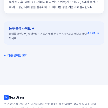
렉시트 이후 FA의 GBE(거버닝 바디 엔도스먼트)가 도입되어, A매치 출전·소
속 리그 등급·나이 등을 점수화해 EU·비EU를 동일 기준으로 심사합니다.
농구 분석 사이트
→
ASPA →
용어를 익혔다면, 유망주의 1군 경기 일정·분석은 ASPA에서 이어서 확인
하세요.
← 다른 용어집 보기
NextGen
N
축구·야구·농구의 유스 아카데미와 프로 등용문을 한국어로 정리한 유망주 가이