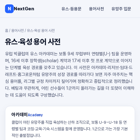
NextGen
N
유스·등용문
용어사전
유망주 입문
홈
/
용어사전
/
유스·육성 용어 사전
유스·육성 용어 사전
유럽 빅클럽의 유스 아카데미는 보통 9세 무렵부터 연령별(U-) 팀을 운영하
며, 16세 이후 장학생(scholar) 계약과 17세 이후 첫 프로 계약으로 이어지
는 단계별 육성 경로를 갖추고 있습니다. 이 사전은 아카데미·리저브·임대·드
래프트·홈그로운처럼 유망주의 성장 경로를 따라가다 보면 자주 마주치는 핵
심 용어를, 리그별 규정 차이까지 짚어가며 정확하고 중립적으로 정리했습니
다. 베팅과 무관하게, 어린 선수들이 1군까지 올라가는 길을 더 또렷이 이해하
는 데 도움이 되도록 구성했습니다.
아카데미
Academy
클럽이 어린 유망주를 직접 육성하는 산하 조직으로, 보통 U-9~U-18 등 연
령별 팀과 코칭·교육·기숙 시스템을 함께 운영합니다. 1군으로 가는 가장 기본
적인 출발점입니다.