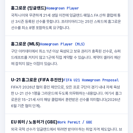
홈그로운 (잉글랜드)
Homegrown Player
국적·나이와 무관하게 21세 생일 이전에 잉글랜드·웨일스 FA 산하 클럽에 통
산 3시즌 등록된 선수를 뜻합니다. 프리미어리그는 25인 스쿼드에 홈그로운
선수를 최소 8명 포함하도록 요구합니다.
홈그로운 (MLS)
Homegrown Player (MLS)
구단 아카데미에서 최소 1년 이상 육성되고 보유 권리가 충족된 선수로, 슈퍼
드래프트를 거치지 않고 1군에 직접 계약할 수 있습니다. 계약이 샐러리 예산
에 잡히지 않는 이점이 있습니다.
U-21 홈그로운 (FIFA 추진안)
FIFA U21 Homegrown Proposal
FIFA가 2026년 협의 중인 제안으로, 모든 프로 구단이 경기 내내 자체 육성
한 U-21 선수 1명을 그라운드에 두도록 의무화하는 내용입니다. 여기서 홈그
로운은 15~21세 사이 해당 클럽에서 훈련받은 선수를 의미합니다(2026년
6월 기준 협의 단계).
EU 쿼터 / 노동허가 (GBE)
Work Permit / GBE
외국 국적 선수가 잉글랜드에서 뛰려면 받아야 하는 취업 자격 제도입니다. 브