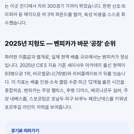
는 이곳 잔디에서 자라 300경기 가까이 뛰었습니다. 한편 산초·트
리피어 등 매각으로 약 3억 파운드를 벌어, 육성 비용을 스스로 회
수했습니다.
2025년 지형도 — 벤피카가 바꾼 '공장' 순위
화려한 이름값과 별개로, 실제 현역 배출 규모에서는 벤피카가 정상
입니다. 2025년 CIES 지표 기준 세이샤우 아카데미 출신 현역이
93명으로 1위, 바르셀로나(76명)와 리버플레이트가 뒤를 잇습니
다. 이 지표는 배출 인원·소속 클럽 수준·최근 12개월 출전 시간을
종합하죠. 벤피카는 주앙 펠릭스, 후벵 디아스, 베르나르두 실바, 주
앙 네베스를, 스포르팅은 호날두·피구·브루누 페르난데스를 키워낸
포르투갈 라인의 저력을 보여줍니다.
경기로 따라가기