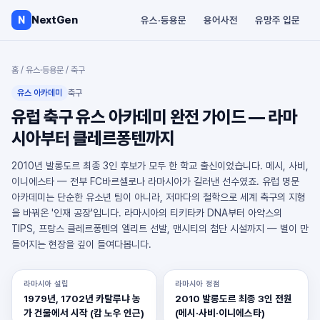
NextGen
N
유스·등용문
용어사전
유망주 입문
홈
/
유스·등용문
/
축구
유스 아카데미
축구
유럽 축구 유스 아카데미 완전 가이드 — 라마
시아부터 클레르퐁텐까지
2010년 발롱도르 최종 3인 후보가 모두 한 학교 출신이었습니다. 메시, 사비,
이니에스타 — 전부 FC바르셀로나 라마시아가 길러낸 선수였죠. 유럽 명문
아카데미는 단순한 유소년 팀이 아니라, 저마다의 철학으로 세계 축구의 지형
을 바꿔온 '인재 공장'입니다. 라마시아의 티키타카 DNA부터 아약스의
TIPS, 프랑스 클레르퐁텐의 엘리트 선발, 맨시티의 첨단 시설까지 — 별이 만
들어지는 현장을 깊이 들여다봅니다.
라마시아 설립
라마시아 정점
1979년, 1702년 카탈루냐 농
2010 발롱도르 최종 3인 전원
가 건물에서 시작 (캄 노우 인근)
(메시·사비·이니에스타)