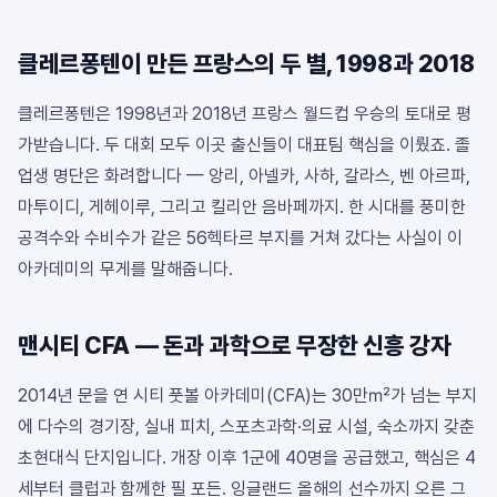
클레르퐁텐이 만든 프랑스의 두 별, 1998과 2018
클레르퐁텐은 1998년과 2018년 프랑스 월드컵 우승의 토대로 평
가받습니다. 두 대회 모두 이곳 출신들이 대표팀 핵심을 이뤘죠. 졸
업생 명단은 화려합니다 — 앙리, 아넬카, 사하, 갈라스, 벤 아르파,
마투이디, 게헤이루, 그리고 킬리안 음바페까지. 한 시대를 풍미한
공격수와 수비수가 같은 56헥타르 부지를 거쳐 갔다는 사실이 이
아카데미의 무게를 말해줍니다.
맨시티 CFA — 돈과 과학으로 무장한 신흥 강자
2014년 문을 연 시티 풋볼 아카데미(CFA)는 30만㎡가 넘는 부지
에 다수의 경기장, 실내 피치, 스포츠과학·의료 시설, 숙소까지 갖춘
초현대식 단지입니다. 개장 이후 1군에 40명을 공급했고, 핵심은 4
세부터 클럽과 함께한 필 포든. 잉글랜드 올해의 선수까지 오른 그