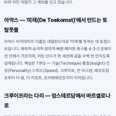
비와 라민 야말이 그 계보를 잇고 있습니다.
아약스 — '미래(De Toekomst)'에서 만드는 토
탈풋볼
아약스 아카데미의 이름은 네덜란드어로 '미래'를 뜻하는 데 토컴스
트입니다. 매력적·공격적·창의적·빠른·페어한 축구를 4-3-3 포메이
션 안에서 가르치며, 어린 선수가 한 세션에 공을 수백 번 만지도록
설계됩니다. 핵심은 TIPS — 기술(Technique)·통찰(Insight)·인
성(Personality)·스피드(Speed). 크루이프, 반 바스텐, 베르흐캄
프부터 더 용, 더 리흐트, 흐라벤베르흐까지 이어집니다.
크루이프라는 다리 — 암스테르담에서 바르셀로나
로