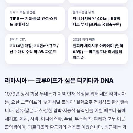
아약스 핵심 방법론
클레르퐁텐 위치
TIPS — 기술·통찰·인성·스피
파리 남서쪽 약 40km, 56헥
드 4대 자질
타르 부지 (프랑스 국립축구원)
맨시티 CFA
2025 최다 배출
2014년 개장, 30만㎡ 규모 /
벤피카 세이샤우 아카데미 (현역
선수 매각 수익 약 3억 파운드
93명) — 바르셀로나·리버플레
이트 순
라마시아 — 크루이프가 심은 티키타카 DNA
1979년 당시 회장 누녜스가 지역 인재 육성을 위해 세운 라마시아
는, 요한 크루이프의 '포지셔널 플레이' 철학으로 정체성을 완성했습
니다. 점유·짧은 패스·강한 압박·지능적 움직임을 어릴 때부터 몸에
새기죠. 메시, 사비, 이니에스타, 푸욜, 부스케츠, 피케가 모두 이곳
졸업생이며, 과르디올라 황금기의 척추를 이뤘습니다. 최근에는 가