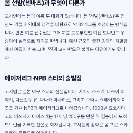
봄 선발(센바츠)과 무엇이 다른가
고시엔에는 봄과 여름 두 대회가 있습니다. 봄 '선발(센바츠)'은 전
년도 가을 지역대회 성적을 바탕으로 약 32개교를 초청하는 방식입
니다. 반면 여름 선수권은 그해 여름 도도부현별 예선 토너먼트 우
승팀이 실력으로 자격을 따냅니다. 예선 규모와 출전 경쟁의 치열함
에서 여름이 한층 크며, '진짜 고시엔'으로 불리는 이유이기도 합니
다.
메이저리그·NPB 스타의 출발점
고시엔은 일본 야구 스타의 산실입니다. 이치로 스즈키, 마쓰이 히
데키, 다르빗슈 유, 다나카 마사히로, 그리고 오타니 쇼헤이까지 이
곳을 거쳐 NPB와 메이저리그로 나아갔습니다. 1998년 요코하마
고의 마쓰자카 다이스케는 17이닝 250구를 던진 뒤 결승에서 노히
트노런을 기록한 전설로 회자됩니다. 고시엔의 활약은 곧 프로 스카