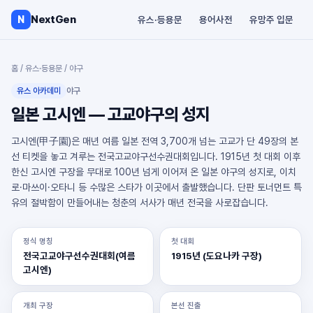
NextGen
N
유스·등용문
용어사전
유망주 입문
홈
/
유스·등용문
/
야구
유스 아카데미
야구
일본 고시엔 — 고교야구의 성지
고시엔(甲子園)은 매년 여름 일본 전역 3,700개 넘는 고교가 단 49장의 본
선 티켓을 놓고 겨루는 전국고교야구선수권대회입니다. 1915년 첫 대회 이후
한신 고시엔 구장을 무대로 100년 넘게 이어져 온 일본 야구의 성지로, 이치
로·마쓰이·오타니 등 수많은 스타가 이곳에서 출발했습니다. 단판 토너먼트 특
유의 절박함이 만들어내는 청춘의 서사가 매년 전국을 사로잡습니다.
정식 명칭
첫 대회
전국고교야구선수권대회(여름
1915년 (도요나카 구장)
고시엔)
개최 구장
본선 진출