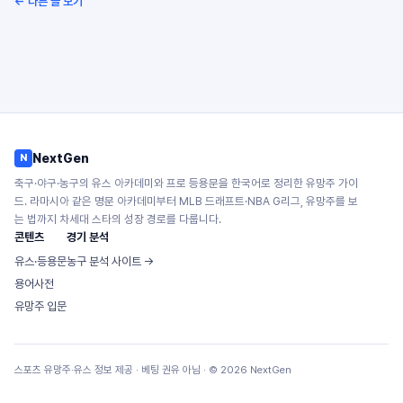
← 다른 글 보기
NextGen
N
축구·야구·농구의 유스 아카데미와 프로 등용문을 한국어로 정리한 유망주 가이
드. 라마시아 같은 명문 아카데미부터 MLB 드래프트·NBA G리그, 유망주를 보
는 법까지 차세대 스타의 성장 경로를 다룹니다.
콘텐츠
경기 분석
유스·등용문
농구 분석 사이트 →
용어사전
유망주 입문
스포츠 유망주·유스 정보 제공 · 베팅 권유 아님 · ©
2026
NextGen