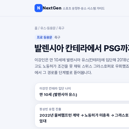
NextGen
N
스포츠 유망주·유스 시스템 가이드
홈
/
유스·등용문
/
축구
프로 등용문
축구
발렌시아 칸테라에서 PSG까지
이강인은 만 10세에 발렌시아 유스(칸테라)에 입단해 2018년
고도 노동허가 조건을 못 채워 스위스 그라스호퍼로 우회했죠.
에서 그 경로를 단계별로 뜯어봅니다.
이강인 칸테라 입단 나이
만 10세 (발렌시아 유스)
정상빈 유럽 진출
2022년 울버햄프턴 계약 → 노동허가 미충족 → 그라스
임대