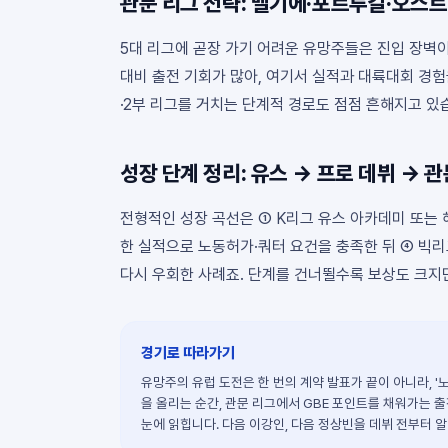
관문 리그 전략: 벨기에·포르투갈·오스
5대 리그에 곧장 가기 어려운 유망주들은 진입 장벽이
대비 출전 기회가 많아, 여기서 실적과 대륙대회 경험
·2부 리그를 거치는 단계적 경로도 점점 흔해지고 있
성장 단계 정리: 유스 → 프로 데뷔 → 
전형적인 성장 곡선은 ① K리그 유스 아카데미 또는 
한 실적으로 노동허가·쿼터 요건을 충족한 뒤 ④ 빅
다시 우회한 사례죠. 단계를 건너뛸수록 보상도 크지
경기로 따라가기
유망주의 유럽 도전은 한 번의 계약 발표가 끝이 아니라, '
을 올리는 순간, 관문 리그에서 GBE 포인트를 채워가는 출
눈에 읽힙니다. 다음 이강인, 다음 정상빈을 데뷔 전부터 