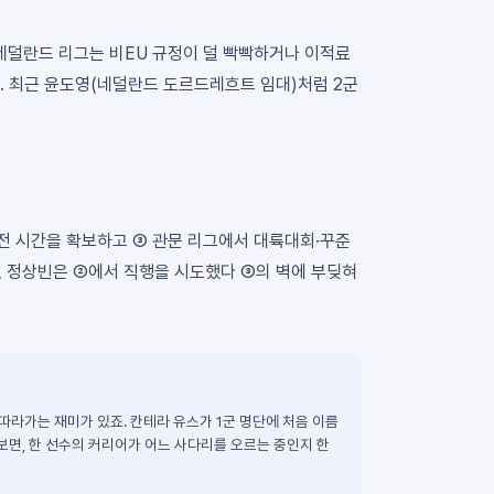
·네덜란드 리그는 비EU 규정이 덜 빡빡하거나 이적료
. 최근 윤도영(네덜란드 도르드레흐트 임대)처럼 2군
출전 시간을 확보하고 ③ 관문 리그에서 대륙대회·꾸준
, 정상빈은 ②에서 직행을 시도했다 ③의 벽에 부딪혀
 따라가는 재미가 있죠. 칸테라 유스가 1군 명단에 처음 이름
켜보면, 한 선수의 커리어가 어느 사다리를 오르는 중인지 한