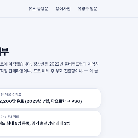
유스·등용문
용어사전
유망주 입문
해부
만 유로에 이적했습니다. 정상빈은 2022년 울버햄프턴과 계약하
직행 칸테라형이냐, 프로 데뷔 후 우회 진출형이냐 — 이 글
인 PSG 이적료
2,200만 유로 (2023년 7월, 마요르카 → PSG)
가 비EU 쿼터
쿼드 최대 5명 등록, 경기 출전명단 최대 3명