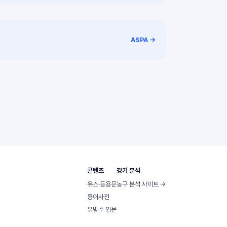
ASPA →
콘텐츠
경기 분석
유스·등용문
농구 분석 사이트 →
용어사전
유망주 입문